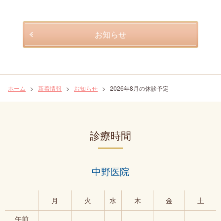
くすみ・肌の張り・肌質改善
お知らせ
表情シワ-額・眉間・目じり・あご-
フェイスリフト・深いシワ・ほうれい線
ホーム
>
新着情報
>
お知らせ
>
2026年8月の休診予定
タルミ取り
診療時間
部分痩せ治療
レーザー脱毛
中野医院
尿漏れ、頻尿対策
月
火
水
木
金
土
午前