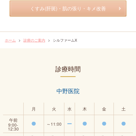
ニキビ・ニキビ跡治療
くすみ(肝斑)・肌の張り・キメ改善
男性向け治療
ピアスあけ・いれずみ除去
ホーム
>
診療のご案内
>
シルファームX
診療時間
中野医院
月
火
水
木
金
土
午前
～11:00
9:00‐
12:30