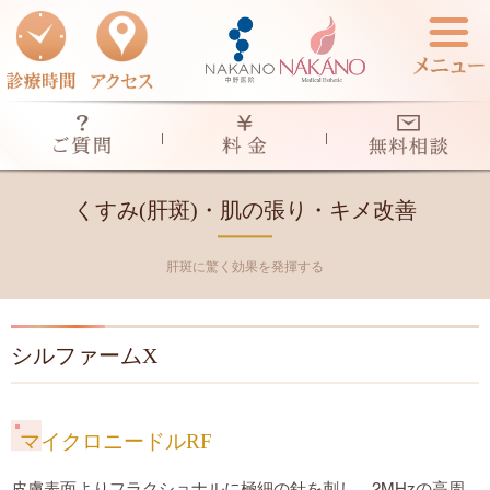
当院のご案内
診療のご案内
くすみ(肝斑)・肌の張り・キメ改善
料金一覧表
診療のご案内一覧
肝斑に驚く効果を発揮する
アザ治療
ドクターズコスメ
シルファームX
シミ-色素斑・そばかす-
よくあるご質問
マイクロニードルRF
ほくろ治療
無料相談
皮膚表面よりフラクショナルに極細の針を刺し、2
MHz
の高周