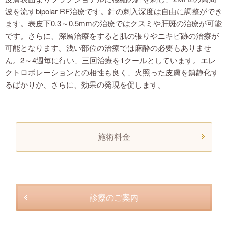
波を流す
bipolar RF
治療です。針の刺入深度は自由に調整ができ
くすみ・肌の張り・肌質改善
ます。表皮下
0.3～0.5mm
の治療ではクスミや肝斑の治療が可能
です。さらに、深層治療をすると肌の張りやニキビ跡の治療が
可能となります。浅い部位の治療では麻酔の必要もありませ
表情シワ-額・眉間・目じり・あご-
ん。
2
～
4
週毎に行い、三回治療を
1
クールとしています。エレ
クトロポレーションとの相性も良く、火照った皮膚を鎮静化す
フェイスリフト・深いシワ・ほうれい線
るばかりか、さらに、効果の発現を促します。
タルミ取り
施術料金
部分痩せ治療
レーザー脱毛
診療のご案内
尿漏れ、頻尿対策