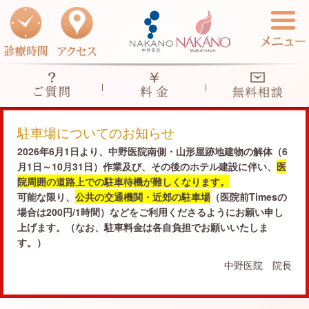
当院のご案内
診療のご案内
駐車場についてのお知らせ
2026年6月1日より、中野医院南側・山形屋跡地建物の解体（6
料金一覧表
診療のご案内一覧
月1日～10月31日）作業及び、その後のホテル建設に伴い、
医
院周囲の道路上での駐車待機が難しくなります。
可能な限り、
公共の交通機関・近郊の駐車場
（医院前Timesの
アザ治療
ドクターズコスメ
場合は200円/1時間）などをご利用くださるようにお願い申し
上げます。（なお、駐車料金は各自負担でお願いいたしま
す。）
シミ-色素斑・そばかす-
よくあるご質問
中野医院 院長
ほくろ治療
無料相談