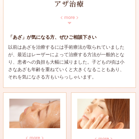
ニキビ・ニキビ跡治療
ニキビ治療
ジェネシス療法
タルミ取り
オーロラ（フォトRF）
< more >
男性向け治療
部分痩せ治療
ケミカルピーリング
イレズミ除去
イオン導入
「あざ」が気になる方、ぜひご相談下さい
ピアスあけ・いれずみ除去
発毛・育毛
超音波導入
男性向け治療
医療レーザー脱毛
以前はあざを治療するには手術療法が取られていました
が、最近はレーザーによって治療する方法が一般的とな
り、患者への負担も大幅に減りました。子どもの頃は小
ピアスあけ
Xeo(ゼオ)
サーマクール
さなあざも年齢を重ねていくと大きくなることもあり、
それを気になさる方もいらっしゃいます。
フラクセル2
トリニティープラス
トルゥスカルプ
ヒアルロン酸注入
ボトックス治療
フィナステリド(プロペシア)・ザガーロ
< more >
< more >