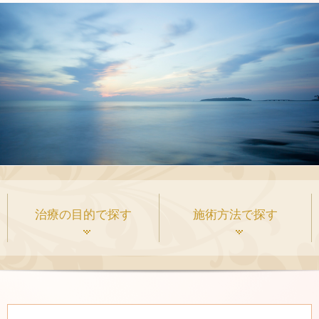
くすみ・肌の張り・肌質改善
表情シワ-額・眉間・目じり・あご-
フェイスリフト・深いシワ・ほうれい線
タルミ取り
部分痩せ治療
治療の目的で探す
施術方法で探す
レーザー脱毛
色素斑
ピコ秒パルス幅レーザー
シミ-色素斑・そばかす-
C-6治療
尿漏れ、頻尿対策
表情シワ
ピコジェネシス
レーザー脱毛
パーフェクタ療法