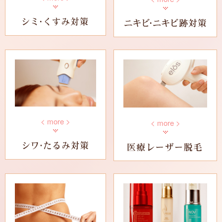
勃起不全(ED)内服治療薬
< more >
< more >